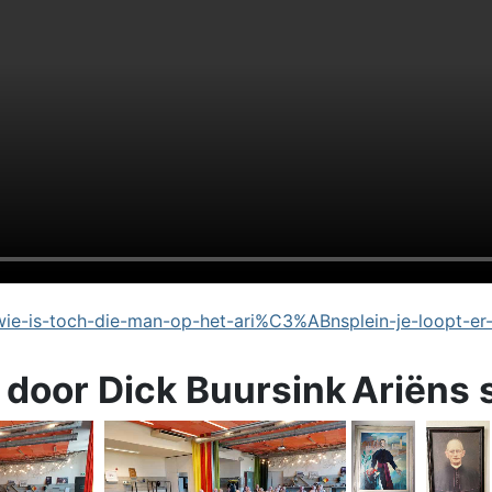
e-is-toch-die-man-op-het-ari%C3%ABnsplein-je-loopt-er
 door Dick Buursink
Ariëns 