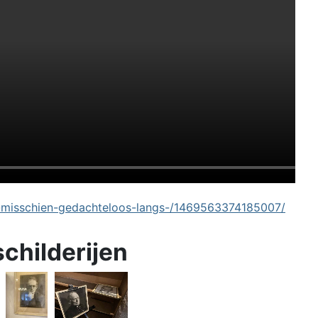
-misschien-gedachteloos-langs-/1469563374185007/
schilderijen