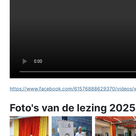
https://www.facebook.com/61576888629370/videos/wi
Foto's van de lezing 2025