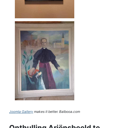
Joomla Gallery
makes it better. Balbooa.com
Onthulling Ariënsbeeld te