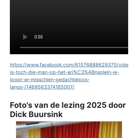
https://www.facebook.com/61576888629370/videos/w
is-toch-die-man-op-het-ari%C3%ABnsplein-je-
loopt-er-misschien-gedachteloos-
langs-/1469563374185007/
Foto's van de lezing 2025 door
Dick Buursink