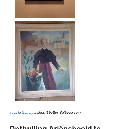
Joomla Gallery
makes it better. Balbooa.com
Onthulling Ariënsbeeld te