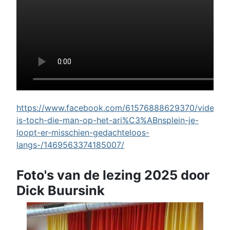
https://www.facebook.com/61576888629370/videos/w
is-toch-die-man-op-het-ari%C3%ABnsplein-je-
loopt-er-misschien-gedachteloos-
langs-/1469563374185007/
Foto's van de lezing 2025 door
Dick Buursink