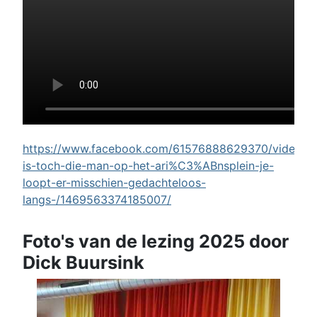
https://www.facebook.com/61576888629370/videos/w
is-toch-die-man-op-het-ari%C3%ABnsplein-je-
loopt-er-misschien-gedachteloos-
langs-/1469563374185007/
Foto's van de lezing 2025 door
Dick Buursink