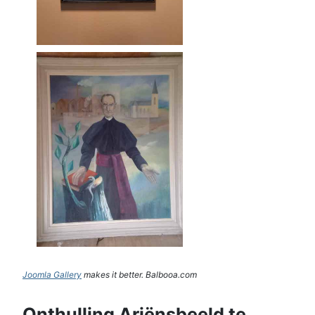
Joomla Gallery
makes it better. Balbooa.com
Onthulling Ariënsbeeld te