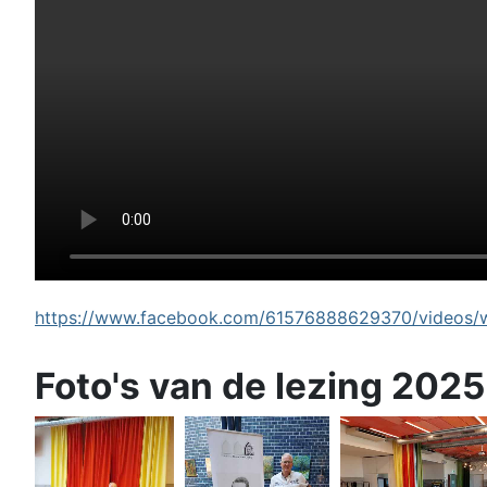
https://www.facebook.com/61576888629370/videos/wi
Foto's van de lezing 2025