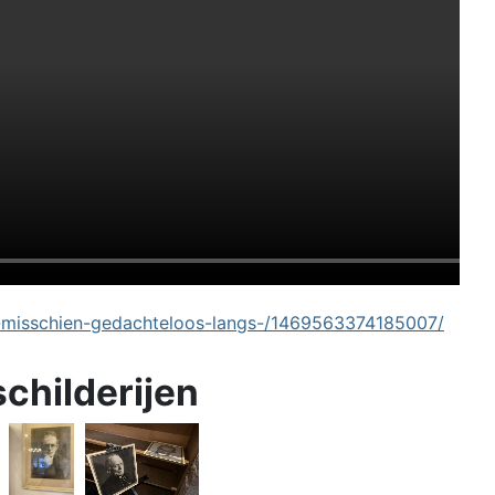
-misschien-gedachteloos-langs-/1469563374185007/
schilderijen