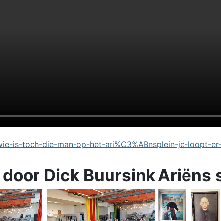
e-is-toch-die-man-op-het-ari%C3%ABnsplein-je-loopt-er
 door Dick Buursink
Ariëns 