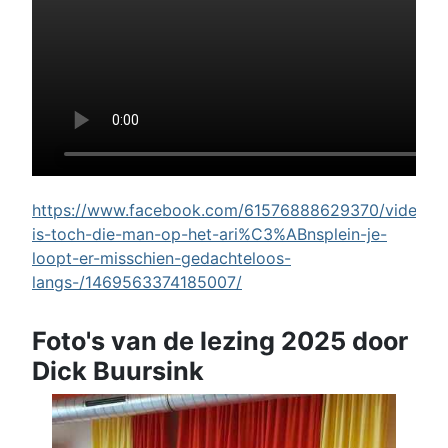
https://www.facebook.com/61576888629370/videos/w
is-toch-die-man-op-het-ari%C3%ABnsplein-je-
loopt-er-misschien-gedachteloos-
langs-/1469563374185007/
Foto's van de lezing 2025 door
Dick Buursink