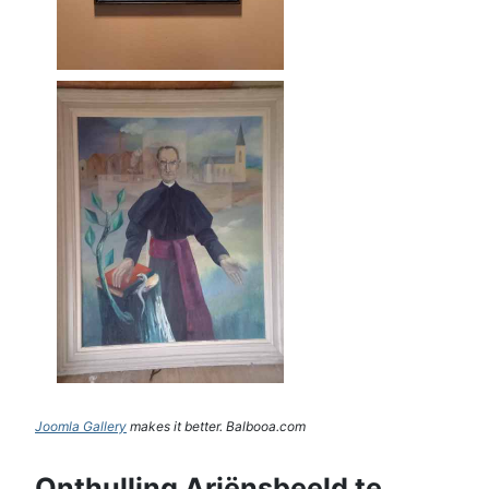
Joomla Gallery
makes it better. Balbooa.com
Onthulling Ariënsbeeld te