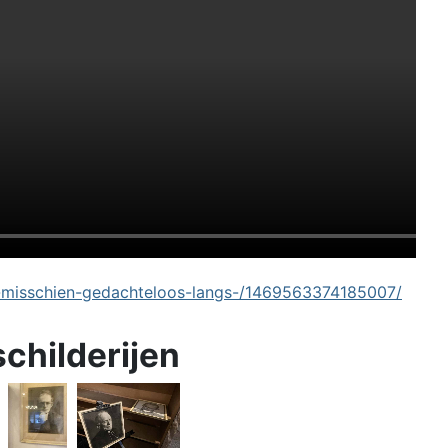
-misschien-gedachteloos-langs-/1469563374185007/
schilderijen