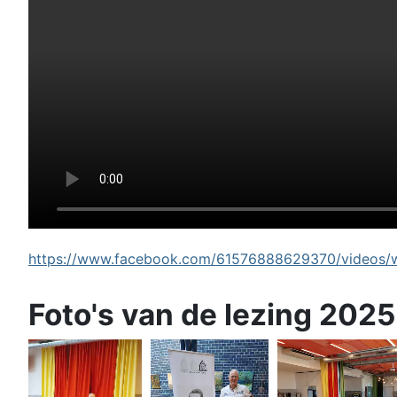
https://www.facebook.com/61576888629370/videos/wi
Foto's van de lezing 2025