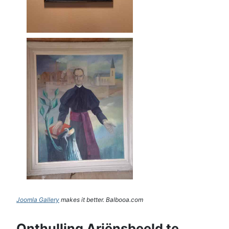
Joomla Gallery
makes it better. Balbooa.com
Onthulling Ariënsbeeld te