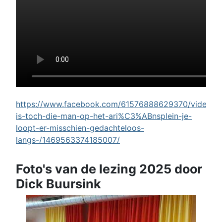
https://www.facebook.com/61576888629370/videos/w
is-toch-die-man-op-het-ari%C3%ABnsplein-je-
loopt-er-misschien-gedachteloos-
langs-/1469563374185007/
Foto's van de lezing 2025 door
Dick Buursink