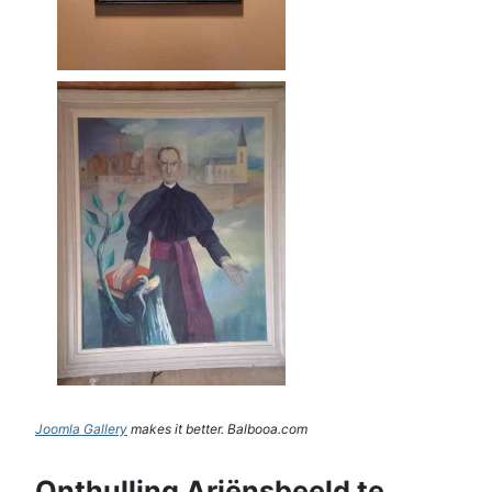
Joomla Gallery
makes it better. Balbooa.com
Onthulling Ariënsbeeld te