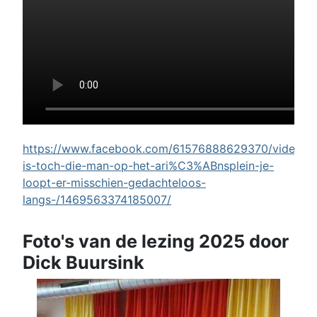
https://www.facebook.com/61576888629370/videos/w
is-toch-die-man-op-het-ari%C3%ABnsplein-je-
loopt-er-misschien-gedachteloos-
langs-/1469563374185007/
Foto's van de lezing 2025 door
Dick Buursink