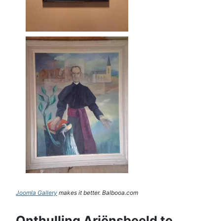
Joomla Gallery
makes it better. Balbooa.com
Onthulling Ariënsbeeld te