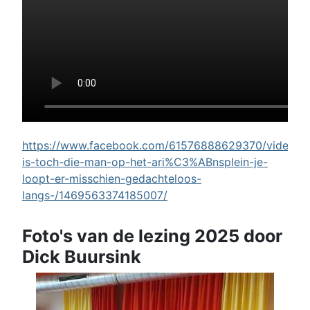
https://www.facebook.com/61576888629370/videos/w
is-toch-die-man-op-het-ari%C3%ABnsplein-je-
loopt-er-misschien-gedachteloos-
langs-/1469563374185007/
Foto's van de lezing 2025 door
Dick Buursink