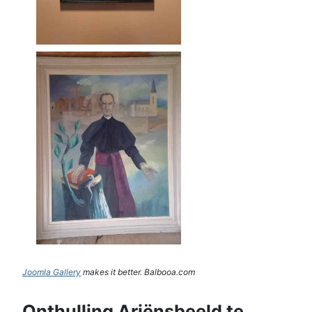
Joomla Gallery
makes it better. Balbooa.com
Onthulling Ariënsbeeld te