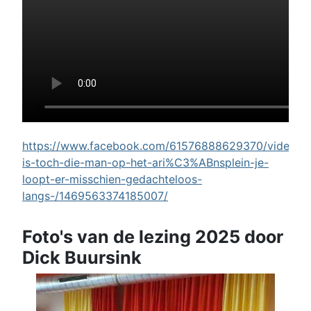
https://www.facebook.com/61576888629370/videos/w
is-toch-die-man-op-het-ari%C3%ABnsplein-je-
loopt-er-misschien-gedachteloos-
langs-/1469563374185007/
Foto's van de lezing 2025 door
Dick Buursink