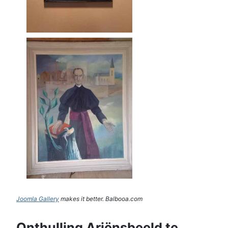
Joomla Gallery
makes it better. Balbooa.com
Onthulling Ariënsbeeld te