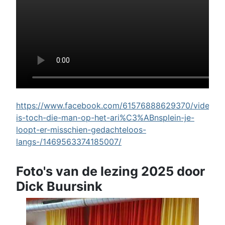
https://www.facebook.com/61576888629370/videos/w
is-toch-die-man-op-het-ari%C3%ABnsplein-je-
loopt-er-misschien-gedachteloos-
langs-/1469563374185007/
Foto's van de lezing 2025 door
Dick Buursink