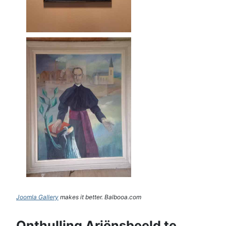
Joomla Gallery
makes it better. Balbooa.com
Onthulling Ariënsbeeld te