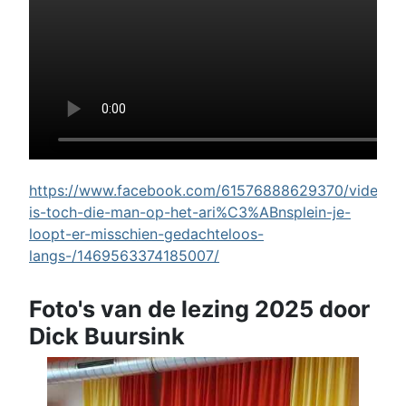
https://www.facebook.com/61576888629370/videos/w
is-toch-die-man-op-het-ari%C3%ABnsplein-je-
loopt-er-misschien-gedachteloos-
langs-/1469563374185007/
Foto's van de lezing 2025 door
Dick Buursink