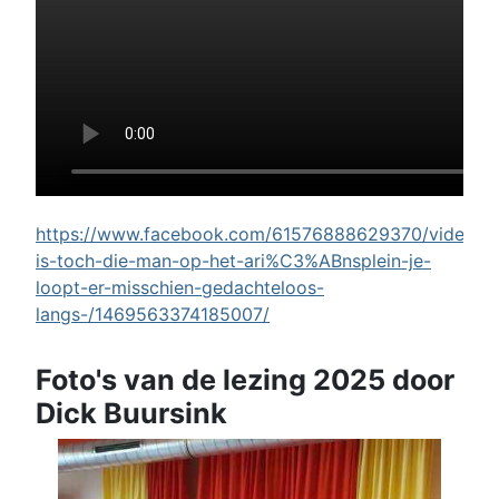
https://www.facebook.com/61576888629370/videos/w
is-toch-die-man-op-het-ari%C3%ABnsplein-je-
loopt-er-misschien-gedachteloos-
langs-/1469563374185007/
Foto's van de lezing 2025 door
Dick Buursink