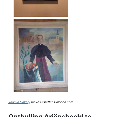
Joomla Gallery
makes it better. Balbooa.com
Onthulling Ariënsbeeld te