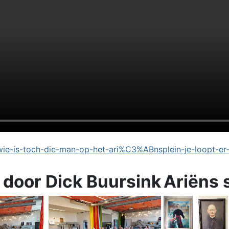
e-is-toch-die-man-op-het-ari%C3%ABnsplein-je-loopt-er
 door Dick Buursink
Ariëns 