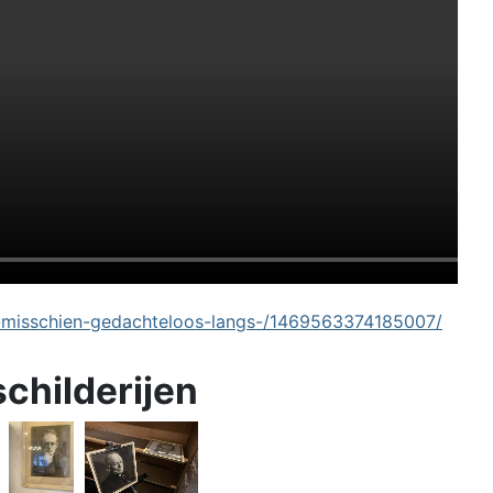
-misschien-gedachteloos-langs-/1469563374185007/
schilderijen