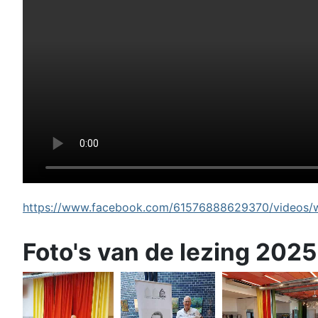
https://www.facebook.com/61576888629370/videos/wi
Foto's van de lezing 2025