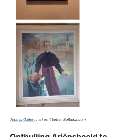
Joomla Gallery
makes it better. Balbooa.com
Onthulling Ariënsbeeld te