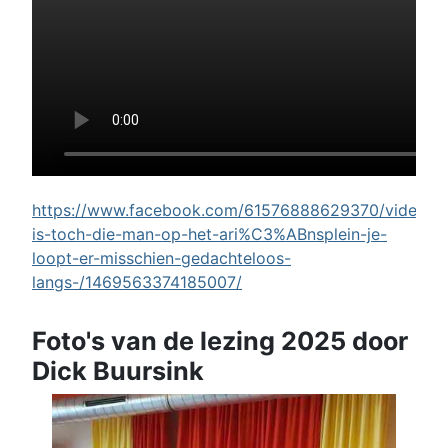
https://www.facebook.com/61576888629370/videos/w
is-toch-die-man-op-het-ari%C3%ABnsplein-je-
loopt-er-misschien-gedachteloos-
langs-/1469563374185007/
Foto's van de lezing 2025 door
Dick Buursink