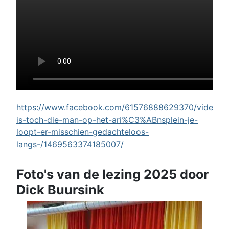
https://www.facebook.com/61576888629370/videos/w
is-toch-die-man-op-het-ari%C3%ABnsplein-je-
loopt-er-misschien-gedachteloos-
langs-/1469563374185007/
Foto's van de lezing 2025 door
Dick Buursink