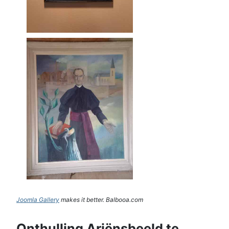
Joomla Gallery
makes it better. Balbooa.com
Onthulling Ariënsbeeld te