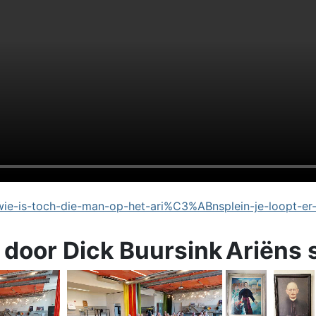
e-is-toch-die-man-op-het-ari%C3%ABnsplein-je-loopt-er
 door Dick Buursink
Ariëns 