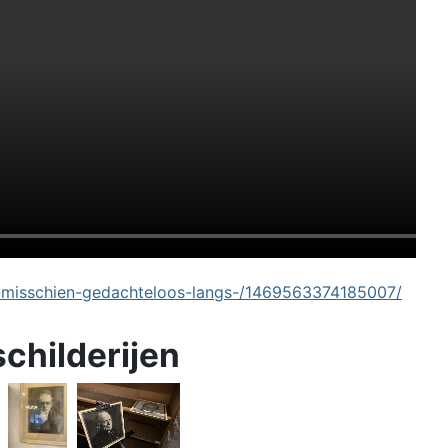
-misschien-gedachteloos-langs-/1469563374185007/
schilderijen