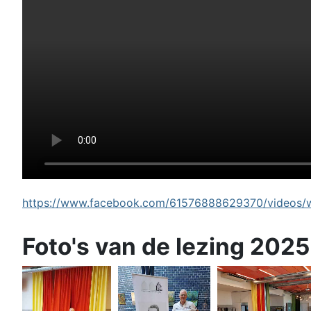
https://www.facebook.com/61576888629370/videos/wi
Foto's van de lezing 2025