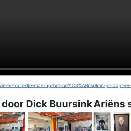
e-is-toch-die-man-op-het-ari%C3%ABnsplein-je-loopt-er
 door Dick Buursink
Ariëns 