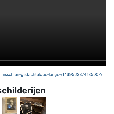
-misschien-gedachteloos-langs-/1469563374185007/
schilderijen