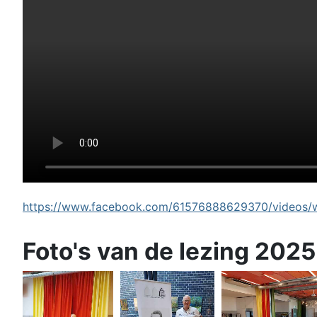
https://www.facebook.com/61576888629370/videos/wi
Foto's van de lezing 2025