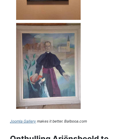
Joomla Gallery
makes it better. Balbooa.com
Onthulling Ariënsbeeld te