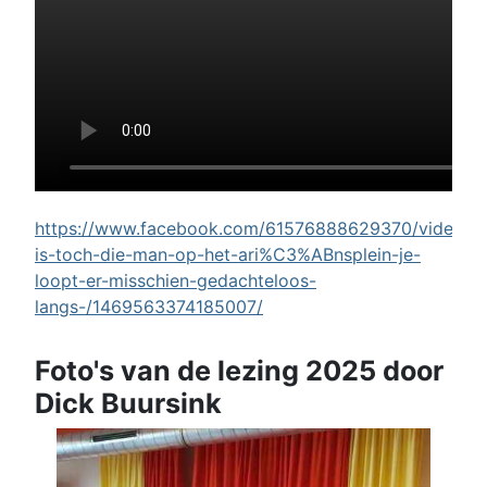
https://www.facebook.com/61576888629370/videos/w
is-toch-die-man-op-het-ari%C3%ABnsplein-je-
loopt-er-misschien-gedachteloos-
langs-/1469563374185007/
Foto's van de lezing 2025 door
Dick Buursink