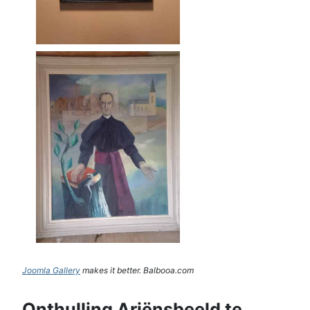
Joomla Gallery
makes it better. Balbooa.com
Onthulling Ariënsbeeld te