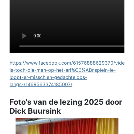
https://www.facebook.com/61576888629370/videos/w
is-toch-die-man-op-het-ari%C3%ABnsplein-je-
loopt-er-misschien-gedachteloos-
langs-/1469563374185007/
Foto's van de lezing 2025 door
Dick Buursink