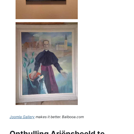
Joomla Gallery
makes it better. Balbooa.com
Onthulling Ariënsbeeld te