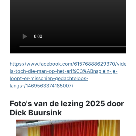
https://www.facebook.com/61576888629370/videos/w
is-toch-die-man-op-het-ari%C3%ABnsplein-je-
loopt-er-misschien-gedachteloos-
langs-/1469563374185007/
Foto's van de lezing 2025 door
Dick Buursink