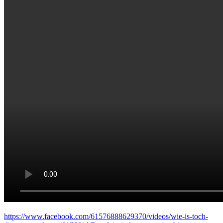
https://www.facebook.com/61576888629370/videos/wie-is-toch-