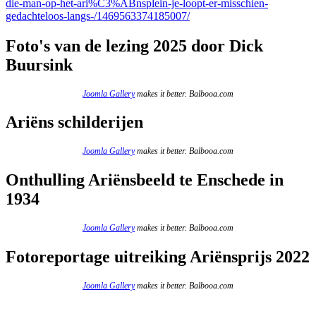
die-man-op-het-ari%C3%ABnsplein-je-loopt-er-misschien-
gedachteloos-langs-/1469563374185007/
Foto's van de lezing 2025 door Dick
Buursink
Joomla Gallery
makes it better. Balbooa.com
Ariëns schilderijen
Joomla Gallery
makes it better. Balbooa.com
Onthulling Ariënsbeeld te Enschede in
1934
Joomla Gallery
makes it better. Balbooa.com
Fotoreportage uitreiking Ariënsprijs 2022
Joomla Gallery
makes it better. Balbooa.com