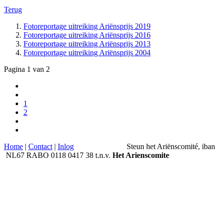
Terug
Fotoreportage uitreiking Ariënsprijs 2019
Fotoreportage uitreiking Ariënsprijs 2016
Fotoreportage uitreiking Ariënsprijs 2013
Fotoreportage uitreiking Ariënsprijs 2004
Pagina 1 van 2
1
2
Home
|
Contact
|
Inlog
Steun het Ariënscomité, iban
NL67 RABO 0118 0417 38 t.n.v.
Het Arie
nscomite