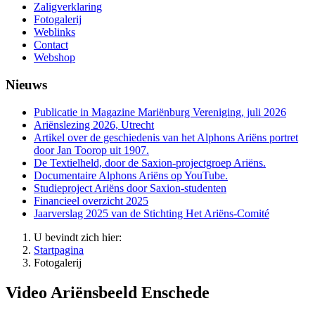
Zaligverklaring
Fotogalerij
Weblinks
Contact
Webshop
Nieuws
Publicatie in Magazine Mariënburg Vereniging, juli 2026
Ariënslezing 2026, Utrecht
Artikel over de geschiedenis van het Alphons Ariëns portret
door Jan Toorop uit 1907.
De Textielheld, door de Saxion-projectgroep Ariëns.
Documentaire Alphons Ariëns op YouTube.
Studieproject Ariëns door Saxion-studenten
Financieel overzicht 2025
Jaarverslag 2025 van de Stichting Het Ariëns-Comité
U bevindt zich hier:
Startpagina
Fotogalerij
Video Ariënsbeeld Enschede