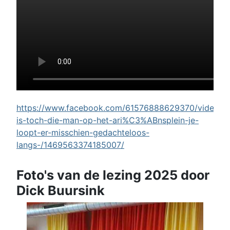
https://www.facebook.com/61576888629370/videos/w
is-toch-die-man-op-het-ari%C3%ABnsplein-je-
loopt-er-misschien-gedachteloos-
langs-/1469563374185007/
Foto's van de lezing 2025 door
Dick Buursink