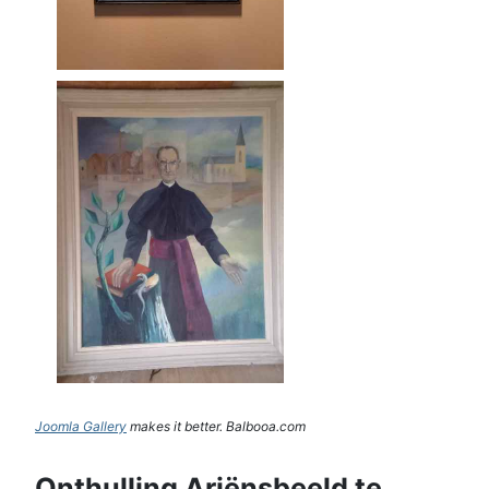
Joomla Gallery
makes it better. Balbooa.com
Onthulling Ariënsbeeld te