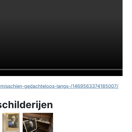
-misschien-gedachteloos-langs-/1469563374185007/
schilderijen