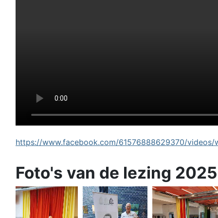
https://www.facebook.com/61576888629370/videos/wi
Foto's van de lezing 2025