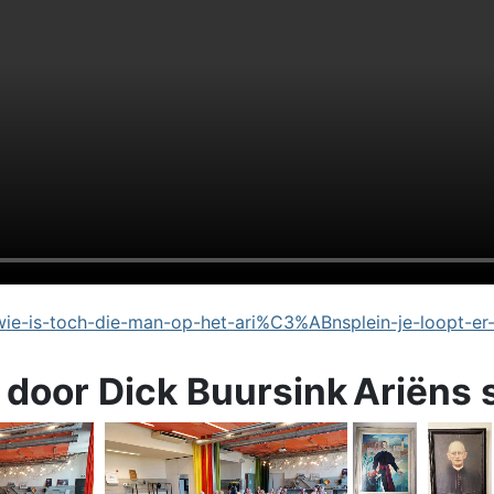
e-is-toch-die-man-op-het-ari%C3%ABnsplein-je-loopt-er
 door Dick Buursink
Ariëns 