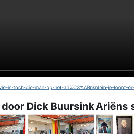
e-is-toch-die-man-op-het-ari%C3%ABnsplein-je-loopt-er
 door Dick Buursink
Ariëns 