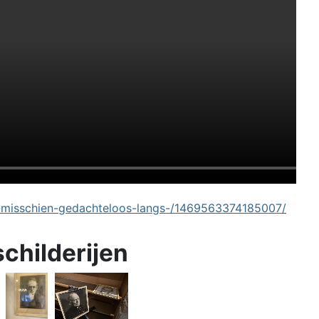
-misschien-gedachteloos-langs-/1469563374185007/
schilderijen