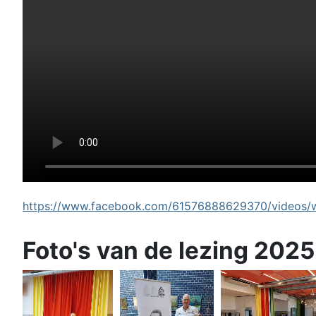
https://www.facebook.com/61576888629370/videos/wi
Foto's van de lezing 2025