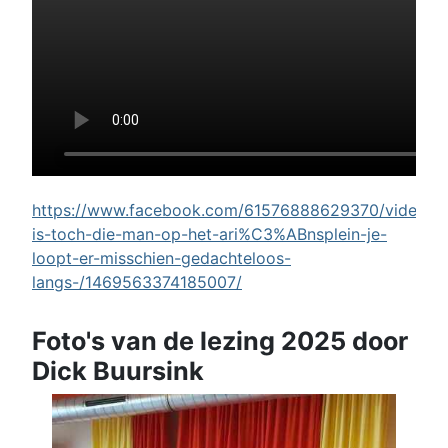
https://www.facebook.com/61576888629370/videos/w
is-toch-die-man-op-het-ari%C3%ABnsplein-je-
loopt-er-misschien-gedachteloos-
langs-/1469563374185007/
Foto's van de lezing 2025 door
Dick Buursink