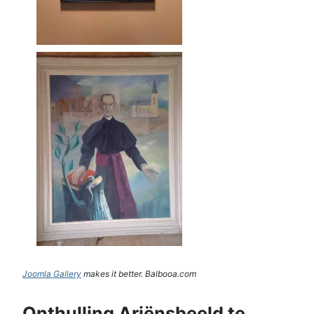
Joomla Gallery
makes it better. Balbooa.com
Onthulling Ariënsbeeld te