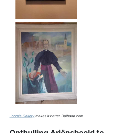
Joomla Gallery
makes it better. Balbooa.com
Onthulling Ariënsbeeld te