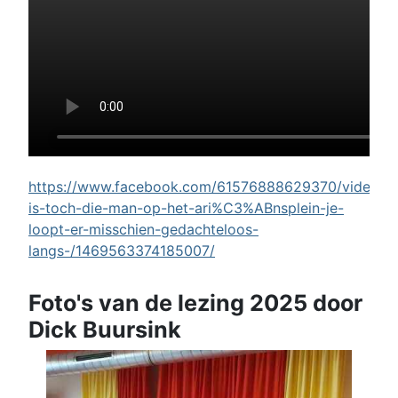
https://www.facebook.com/61576888629370/videos/w
is-toch-die-man-op-het-ari%C3%ABnsplein-je-
loopt-er-misschien-gedachteloos-
langs-/1469563374185007/
Foto's van de lezing 2025 door
Dick Buursink