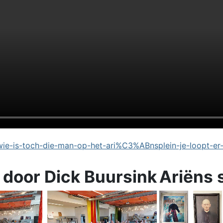
e-is-toch-die-man-op-het-ari%C3%ABnsplein-je-loopt-er
 door Dick Buursink
Ariëns 