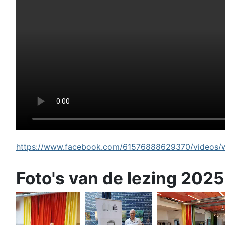
https://www.facebook.com/61576888629370/videos/wi
Foto's van de lezing 2025