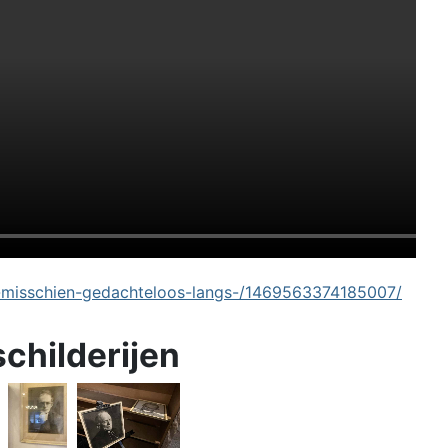
-misschien-gedachteloos-langs-/1469563374185007/
schilderijen