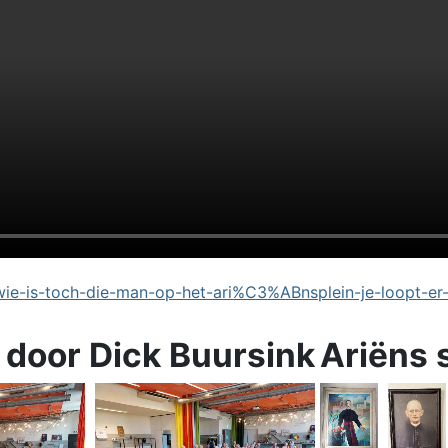
e-is-toch-die-man-op-het-ari%C3%ABnsplein-je-loopt-er
 door Dick Buursink
Ariëns 