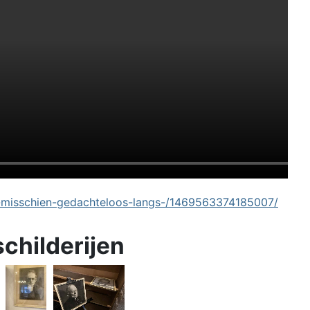
-misschien-gedachteloos-langs-/1469563374185007/
schilderijen