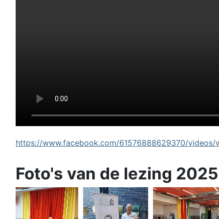
https://www.facebook.com/61576888629370/videos/wi
Foto's van de lezing 2025