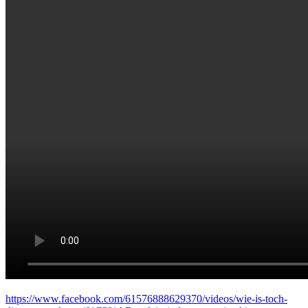
https://www.facebook.com/61576888629370/videos/wie-is-toch-