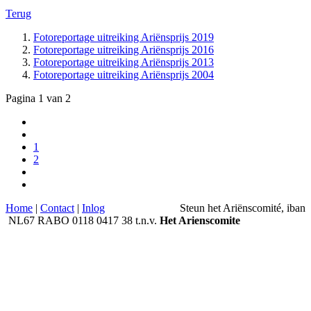
Terug
Fotoreportage uitreiking Ariënsprijs 2019
Fotoreportage uitreiking Ariënsprijs 2016
Fotoreportage uitreiking Ariënsprijs 2013
Fotoreportage uitreiking Ariënsprijs 2004
Pagina 1 van 2
1
2
Home
|
Contact
|
Inlog
Steun het Ariënscomité, iban
NL67 RABO 0118 0417 38 t.n.v.
Het Arie
nscomite