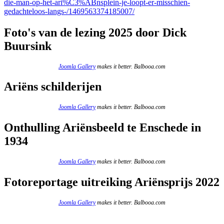
die-man-op-het-ari%C3%ABnsplein-je-loopt-er-misschien-
gedachteloos-langs-/1469563374185007/
Foto's van de lezing 2025 door Dick
Buursink
Joomla Gallery
makes it better. Balbooa.com
Ariëns schilderijen
Joomla Gallery
makes it better. Balbooa.com
Onthulling Ariënsbeeld te Enschede in
1934
Joomla Gallery
makes it better. Balbooa.com
Fotoreportage uitreiking Ariënsprijs 2022
Joomla Gallery
makes it better. Balbooa.com