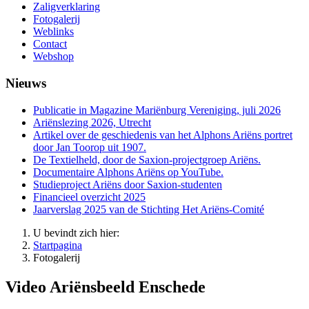
Zaligverklaring
Fotogalerij
Weblinks
Contact
Webshop
Nieuws
Publicatie in Magazine Mariënburg Vereniging, juli 2026
Ariënslezing 2026, Utrecht
Artikel over de geschiedenis van het Alphons Ariëns portret
door Jan Toorop uit 1907.
De Textielheld, door de Saxion-projectgroep Ariëns.
Documentaire Alphons Ariëns op YouTube.
Studieproject Ariëns door Saxion-studenten
Financieel overzicht 2025
Jaarverslag 2025 van de Stichting Het Ariëns-Comité
U bevindt zich hier:
Startpagina
Fotogalerij
Video Ariënsbeeld Enschede