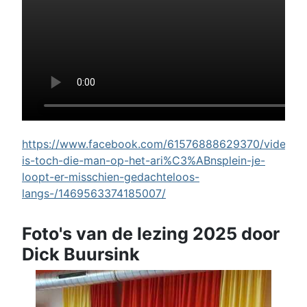
https://www.facebook.com/61576888629370/videos/w
is-toch-die-man-op-het-ari%C3%ABnsplein-je-
loopt-er-misschien-gedachteloos-
langs-/1469563374185007/
Foto's van de lezing 2025 door
Dick Buursink