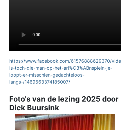
https://www.facebook.com/61576888629370/videos/w
is-toch-die-man-op-het-ari%C3%ABnsplein-je-
loopt-er-misschien-gedachteloos-
langs-/1469563374185007/
Foto's van de lezing 2025 door
Dick Buursink