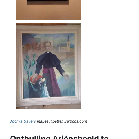
Joomla Gallery
makes it better. Balbooa.com
Onthulling Ariënsbeeld te