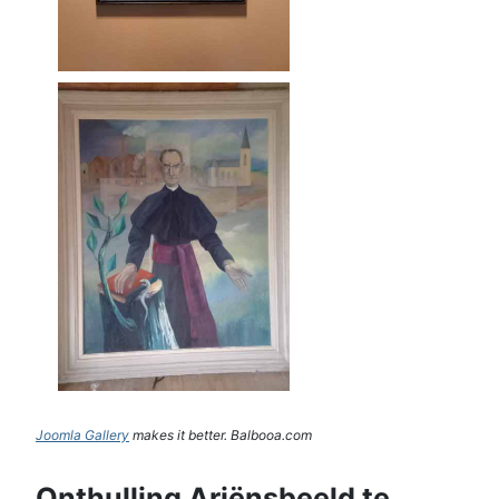
Joomla Gallery
makes it better. Balbooa.com
Onthulling Ariënsbeeld te