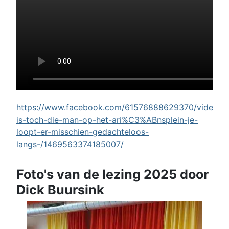
https://www.facebook.com/61576888629370/videos/w
is-toch-die-man-op-het-ari%C3%ABnsplein-je-
loopt-er-misschien-gedachteloos-
langs-/1469563374185007/
Foto's van de lezing 2025 door
Dick Buursink