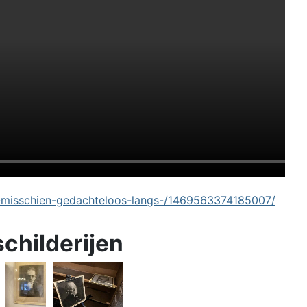
-misschien-gedachteloos-langs-/1469563374185007/
schilderijen