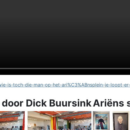
e-is-toch-die-man-op-het-ari%C3%ABnsplein-je-loopt-er
 door Dick Buursink
Ariëns 