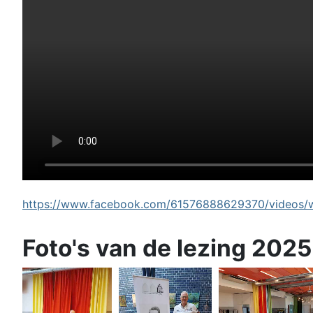
https://www.facebook.com/61576888629370/videos/wi
Foto's van de lezing 2025