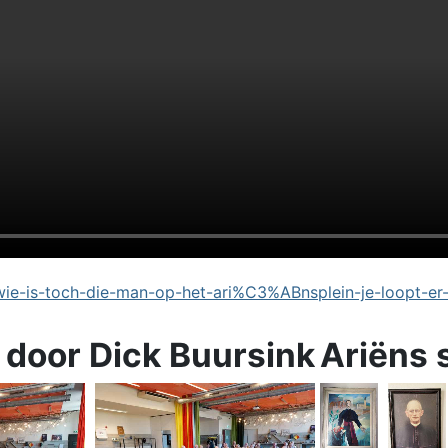
e-is-toch-die-man-op-het-ari%C3%ABnsplein-je-loopt-er
 door Dick Buursink
Ariëns 