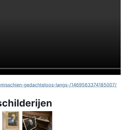
-misschien-gedachteloos-langs-/1469563374185007/
schilderijen