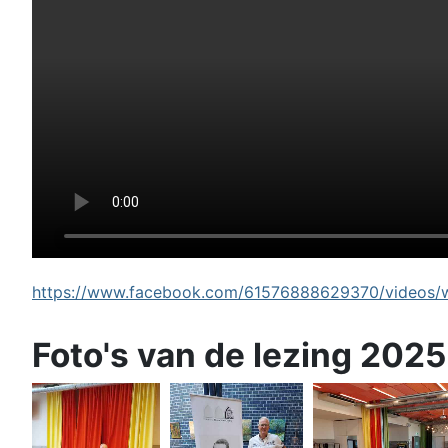
https://www.facebook.com/61576888629370/videos/wi
Foto's van de lezing 2025