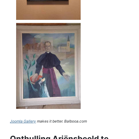
Joomla Gallery
makes it better. Balbooa.com
Onthulling Ariënsbeeld te