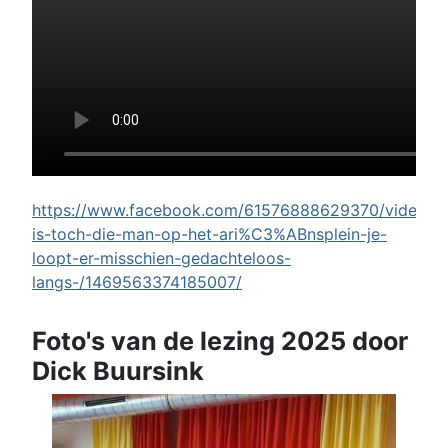
https://www.facebook.com/61576888629370/videos/w
is-toch-die-man-op-het-ari%C3%ABnsplein-je-
loopt-er-misschien-gedachteloos-
langs-/1469563374185007/
Foto's van de lezing 2025 door
Dick Buursink