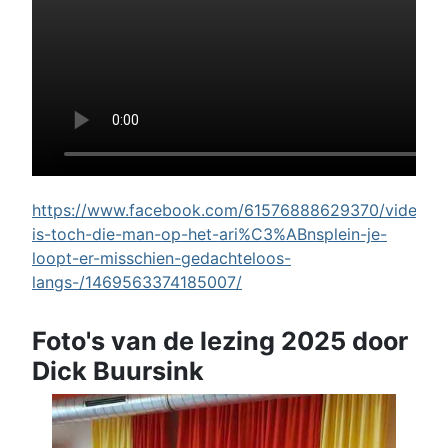
https://www.facebook.com/61576888629370/videos/w
is-toch-die-man-op-het-ari%C3%ABnsplein-je-
loopt-er-misschien-gedachteloos-
langs-/1469563374185007/
Foto's van de lezing 2025 door
Dick Buursink