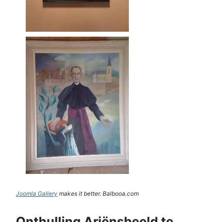
Joomla Gallery
makes it better. Balbooa.com
Onthulling Ariënsbeeld te