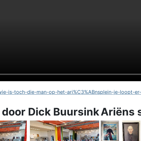
e-is-toch-die-man-op-het-ari%C3%ABnsplein-je-loopt-er
 door Dick Buursink
Ariëns 