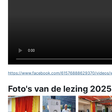
https://www.facebook.com/61576888629370/videos/wi
Foto's van de lezing 2025