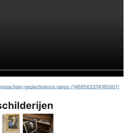
-misschien-gedachteloos-langs-/1469563374185007/
schilderijen