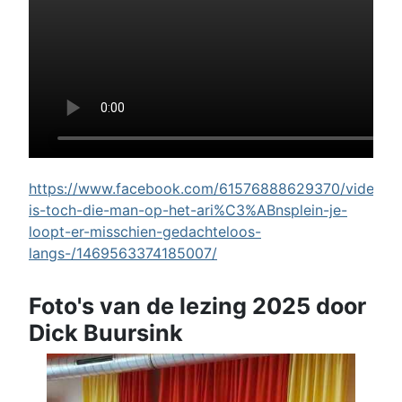
https://www.facebook.com/61576888629370/videos/w
is-toch-die-man-op-het-ari%C3%ABnsplein-je-
loopt-er-misschien-gedachteloos-
langs-/1469563374185007/
Foto's van de lezing 2025 door
Dick Buursink