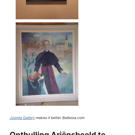
Joomla Gallery
makes it better. Balbooa.com
Onthulling Ariënsbeeld te