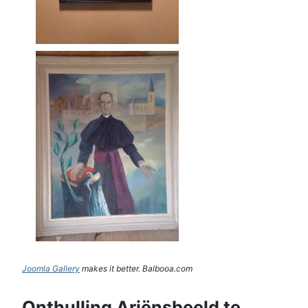
Joomla Gallery
makes it better. Balbooa.com
Onthulling Ariënsbeeld te