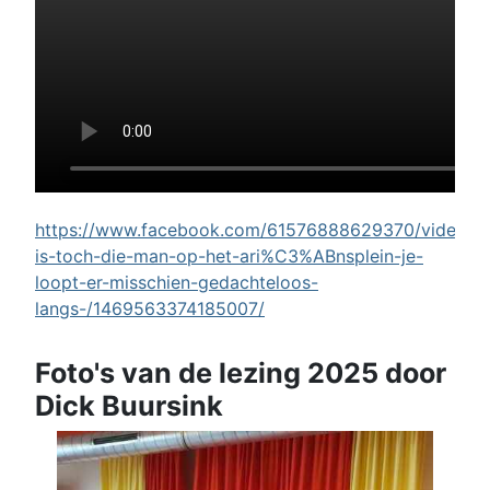
https://www.facebook.com/61576888629370/videos/w
is-toch-die-man-op-het-ari%C3%ABnsplein-je-
loopt-er-misschien-gedachteloos-
langs-/1469563374185007/
Foto's van de lezing 2025 door
Dick Buursink