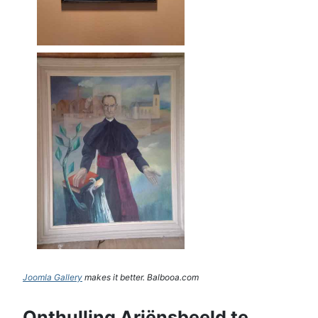
Joomla Gallery
makes it better. Balbooa.com
Onthulling Ariënsbeeld te