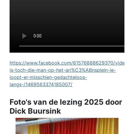
https://www.facebook.com/61576888629370/videos/w
is-toch-die-man-op-het-ari%C3%ABnsplein-je-
loopt-er-misschien-gedachteloos-
langs-/1469563374185007/
Foto's van de lezing 2025 door
Dick Buursink