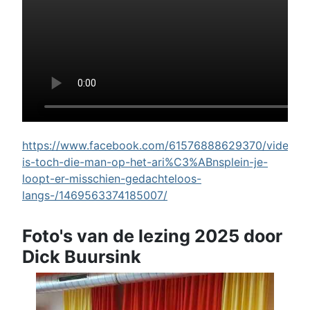
https://www.facebook.com/61576888629370/videos/w
is-toch-die-man-op-het-ari%C3%ABnsplein-je-
loopt-er-misschien-gedachteloos-
langs-/1469563374185007/
Foto's van de lezing 2025 door
Dick Buursink