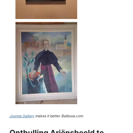
Joomla Gallery
makes it better. Balbooa.com
Onthulling Ariënsbeeld te