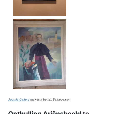
Joomla Gallery
makes it better. Balbooa.com
Onthulling Ariënsbeeld te