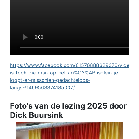
https://www.facebook.com/61576888629370/videos/w
is-toch-die-man-op-het-ari%C3%ABnsplein-je-
loopt-er-misschien-gedachteloos-
langs-/1469563374185007/
Foto's van de lezing 2025 door
Dick Buursink