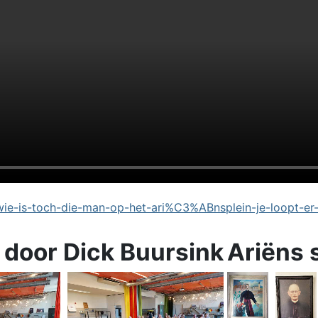
e-is-toch-die-man-op-het-ari%C3%ABnsplein-je-loopt-er
 door Dick Buursink
Ariëns 