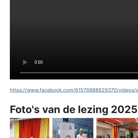
https://www.facebook.com/61576888629370/videos/wi
Foto's van de lezing 2025