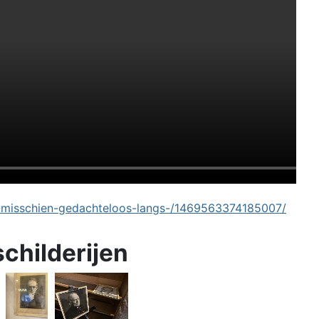
-misschien-gedachteloos-langs-/1469563374185007/
schilderijen