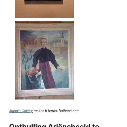
Joomla Gallery
makes it better. Balbooa.com
Onthulling Ariënsbeeld te