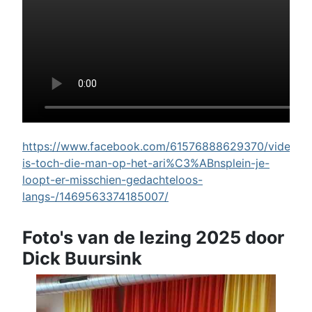
https://www.facebook.com/61576888629370/videos/w
is-toch-die-man-op-het-ari%C3%ABnsplein-je-
loopt-er-misschien-gedachteloos-
langs-/1469563374185007/
Foto's van de lezing 2025 door
Dick Buursink