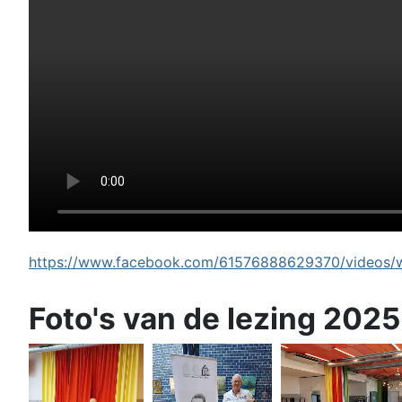
https://www.facebook.com/61576888629370/videos/wi
Foto's van de lezing 2025