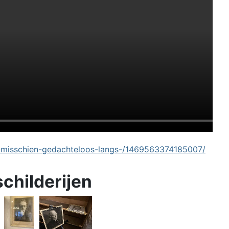
-misschien-gedachteloos-langs-/1469563374185007/
schilderijen