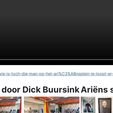
e-is-toch-die-man-op-het-ari%C3%ABnsplein-je-loopt-er
 door Dick Buursink
Ariëns 