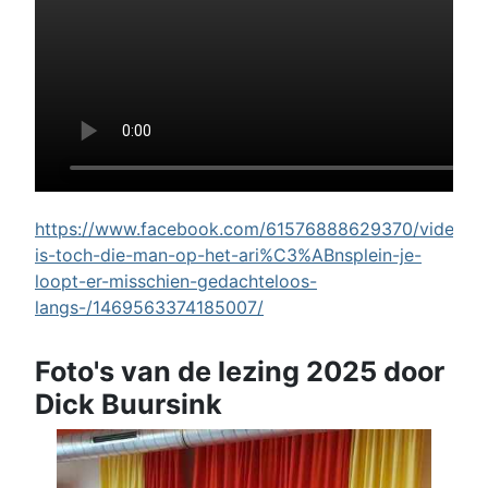
https://www.facebook.com/61576888629370/videos/w
is-toch-die-man-op-het-ari%C3%ABnsplein-je-
loopt-er-misschien-gedachteloos-
langs-/1469563374185007/
Foto's van de lezing 2025 door
Dick Buursink