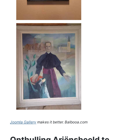
Joomla Gallery
makes it better. Balbooa.com
Onthulling Ariënsbeeld te