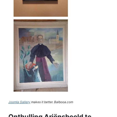
Joomla Gallery
makes it better. Balbooa.com
Onthulling Ariënsbeeld te