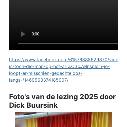
https://www.facebook.com/61576888629370/videos/w
is-toch-die-man-op-het-ari%C3%ABnsplein-je-
loopt-er-misschien-gedachteloos-
langs-/1469563374185007/
Foto's van de lezing 2025 door
Dick Buursink