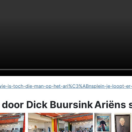
e-is-toch-die-man-op-het-ari%C3%ABnsplein-je-loopt-er
 door Dick Buursink
Ariëns 