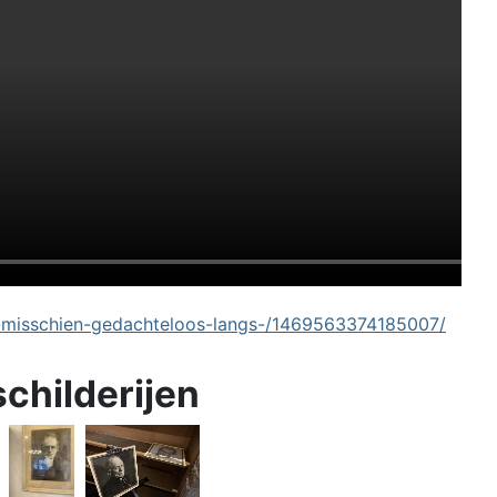
-misschien-gedachteloos-langs-/1469563374185007/
schilderijen