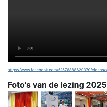
https://www.facebook.com/61576888629370/videos/wi
Foto's van de lezing 2025